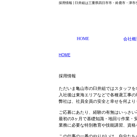
採用情報 | 臼井組は三重県四日市市・鈴鹿市・津
HOME
会社概
HOME
» 採用情報
採用情報
ただいま亀山市の臼井組ではスタッフを
入社後は東海エリアなどで各種鳶工事の
弊社は、社員全員の安全と幸せを何より
ご応募にあたり、経験の有無はいっさい
最初の3ヶ月で基礎知識・地回り作業・
業務に必要な特別教育や技能講習、資格
この仕事の一番のやりがいは、自分たち