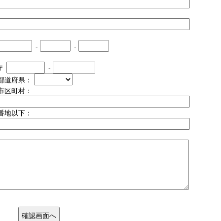
-
-
〒
-
都道府県：
市区町村：
番地以下：