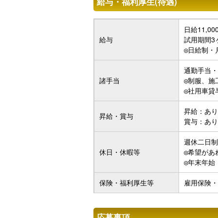
給与・福利厚生(待遇)
日給11,00
給与
試用期間3
◎日給制・
通勤手当・
諸手当
◎制服、施
◎社用車貸
昇給：あり
昇給・賞与
賞与：あり
週休二日制
休日・休暇等
◎希望があ
◎年末年始
保険・福利厚生等
雇用保険・
応募事項