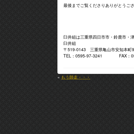
最後までご覧くださりありがとうご
臼井組は三重県四日市市・鈴鹿市・
臼井組
〒519-0143 三重県亀山市安知本町90
TEL：0595-97-3241 FAX：059
«
もう師走・・・