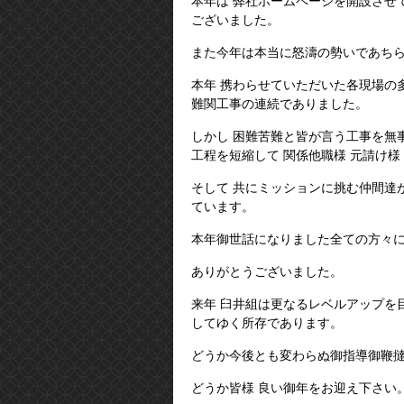
本年は 弊社ホームページを開設させ
ございました。
また今年は本当に怒濤の勢いであち
本年 携わらせていただいた各現場の
難関工事の連続でありました。
しかし 困難苦難と皆が言う工事を無事
工程を短縮して 関係他職様 元請け様
そして 共にミッションに挑む仲間達
ています。
本年御世話になりました全ての方々
ありがとうございました。
来年 臼井組は更なるレベルアップを
してゆく所存であります。
どうか今後とも変わらぬ御指導御鞭撻
どうか皆様 良い御年をお迎え下さい