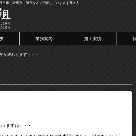
県四日市市・鈴鹿市・津市などで活動しています｜鳶求人
要
業務案内
施工実績
21年が終わります・・・
・
わりますね・・・