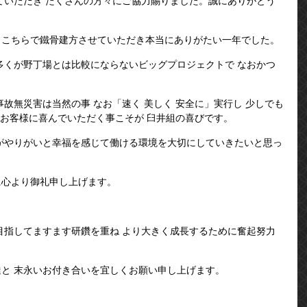
ていただき たくさんの方々にご協力賜りました。誠にありがとう
らこちらで鐵骨建方させていただき本当にありがたい一年でした。
多くが野丁場とは比較にならないビッグプロジェクトで なおかつ
故無災害は当然の事 なお「速く 美しく 安全に」実行し 少しでも
 お客様に喜んでいただく事こそが 臼井組の喜びです。
がやりがいと幸福を感じて働ける環境を大切にしていきたいと思っ
に心より御礼申し上げます。
目指してますます研鑽を重ね より大きく成長するために奮起努力
と 末永いお付き合いを宜しくお願い申し上げます。
。