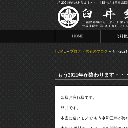
もう2021年が終わります・・・ | 臼井組は三重
HOME
会社概
HOME
»
ブログ
»
代表のブログ
» もう20
もう2021年が終わります・・
皆様お疲れ様です。
臼井です。
本当に速いモノで もう令和三年が終