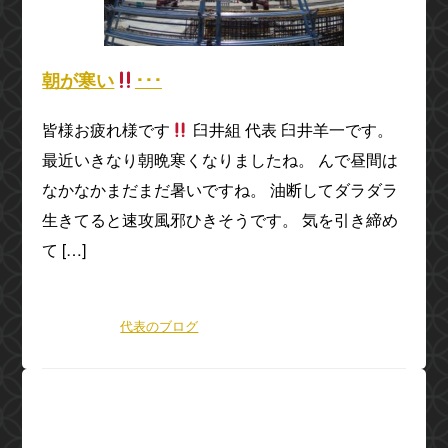
朝が寒い
･･･
皆様お疲れ様です
臼井組 代表 臼井羊一です。
最近いきなり朝晩寒くなりましたね。 んで昼間は
なかなかまだまだ暑いですね。 油断してダラダラ
生きてると速攻風邪ひきそうです。 気を引き締め
て […]
2022年10月28日(金) 20:05
カテゴリー：
代表のブログ