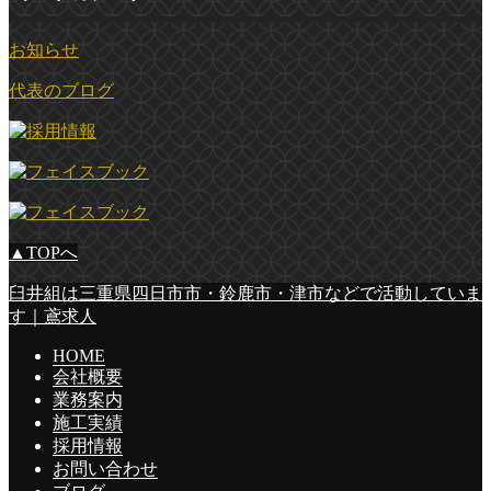
お知らせ
代表のブログ
▲TOPへ
臼井組は三重県四日市市・鈴鹿市・津市などで活動していま
す｜鳶求人
HOME
会社概要
業務案内
施工実績
採用情報
お問い合わせ