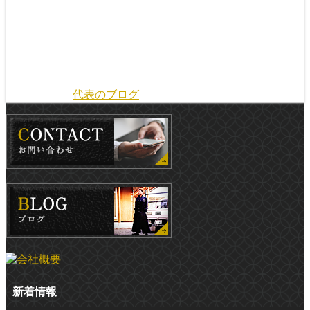
皆様お疲れ様です‼️ 臼井ですm(*-ω-)m 新年を迎えたと思っ
たら もう立春となり皇紀2685年 乙巳の年が始まりました
ね。 甲辰の昨年は「隠れていた様々な事柄が暴かれて現れ
る年」と宮司様 […]
2025年2月17日(月) 19:02
カテゴリー：
代表のブログ
新着情報