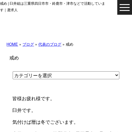
戒め | 臼井組は三重県四日市市・鈴鹿市・津市などで活動していま
す｜鳶求人
HOME
»
ブログ
»
代表のブログ
» 戒め
戒め
皆様お疲れ様です。
臼井です。
気付けば暦は冬でございます。