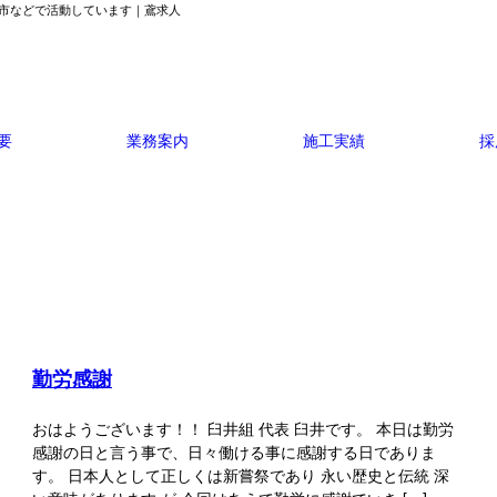
・津市などで活動しています｜鳶求人
要
業務案内
施工実績
採
勤労感謝
おはようございます！！ 臼井組 代表 臼井です。 本日は勤労
感謝の日と言う事で、日々働ける事に感謝する日でありま
す。 日本人として正しくは新嘗祭であり 永い歴史と伝統 深