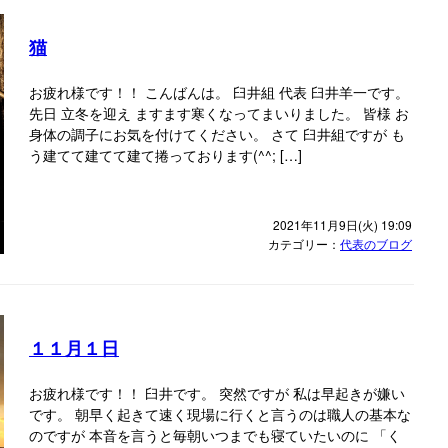
猫
お疲れ様です！！ こんばんは。 臼井組 代表 臼井羊一です。
先日 立冬を迎え ますます寒くなってまいりました。 皆様 お
身体の調子にお気を付けてください。 さて 臼井組ですが も
う建てて建てて建て捲っております(^^; […]
2021年11月9日(火) 19:09
カテゴリー：
代表のブログ
１１月１日
お疲れ様です！！ 臼井です。 突然ですが 私は早起きが嫌い
です。 朝早く起きて速く現場に行くと言うのは職人の基本な
のですが 本音を言うと毎朝いつまでも寝ていたいのに 「く